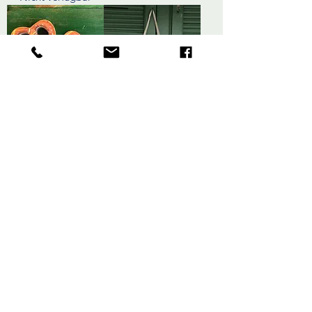
Breznbierdeckel
Fairtradetasche
Brezn
Preis
6,90 €
Preis
13,90 €
Flaschendeckel
4er Set Bierfuizl
Nicht verfügbar
Preis
29,90 €