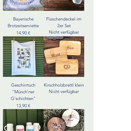
Bayerische
Flaschendeckel im
Brotzeitserviette
2er Set
Nicht verfügbar
Preis
14,90 €
Geschirrtuch
Kirschholzbrettl klein
Nicht verfügbar
"Münch'ner
G'schichten“
Preis
13,90 €