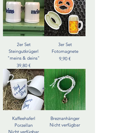
2er Set
3er Set
Steingutkrügerl
Fotomagnete
"meins & deins"
Preis
9,90 €
Preis
39,80 €
Kaffeehaferl
Breznanhänger
Nicht verfügbar
Porzellan
Nicht verfügbar