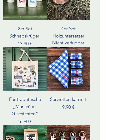
2er Set
4er Set
Schnapskrügerl
Holzuntersetzer
Nicht verfügbar
Preis
13,90 €
Fairtradetasche
Servietten karriert
„Münch'ner
Preis
9,90 €
G'schichten“
Preis
16,90 €