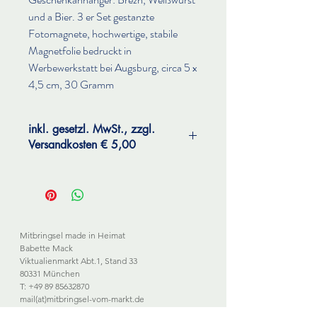
und a Bier. 3 er Set gestanzte
Fotomagnete, hochwertige, stabile
Magnetfolie bedruckt in
Werbewerkstatt bei Augsburg, circa 5 x
4,5 cm, 30 Gramm
inkl. gesetzl. MwSt., zzgl.
Versandkosten € 5,00
Mitbringsel made in Heimat
Babette Mack
Viktualienmarkt Abt.1, Stand 33
80331 München
T: +49 89 85632870
mail(at)
mitbringsel-vom-markt.de
www.mitbringsel-made-in-heimat.de