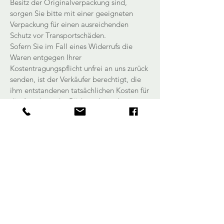
Besitz der Originalverpackung sind,
sorgen Sie bitte mit einer geeigneten
Verpackung für einen ausreichenden
Schutz vor Transportschäden.
Sofern Sie im Fall eines Widerrufs die
Waren entgegen Ihrer
Kostentragungspflicht unfrei an uns zurück
senden, ist der Verkäufer berechtigt, die
ihm entstandenen tatsächlichen Kosten für
die Annahme der Rücksendung der
widerrufenen Waren von dem an Sie
zurück zu erstattenden Kaufpreis
abzuziehen.
Diese allgemeinen Hinweise sind nicht
Voraussetzung für die wirksame Ausübung
des Widerrufsrechts. Wir weisen
ausdrücklich darauf hin, dass nicht original
versiegelte Lebensmittel aufgrund
Hygiene- und gesundheitsrechtlicher
Vorschriften nicht mehr in den Verkehr